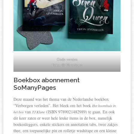
Oude versies
Foto: © Véronique
Boekbox abonnement
SoManyPages
Deze maand was het thema van de Nederlandse boekbox
“Verborgen verleden”. Het bleek om het boek
Het boomhuis in
van
(ISBN 9789021482989) te gaan. En ook
het bos
TJ Klune
dit keer zaten er weer hele leuke items in de box, namelijk
boekenleggers, enkele stickers en annotation tabs, twee zakjes
thee, een toepasselijke pin en rolletje washitape en een kleine