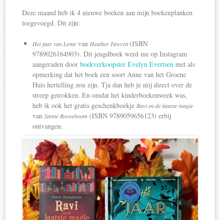
Deze maand heb ik 4 nieuwe boeken aan mijn boekenplanken
toegevoegd. Dit zijn:
van
(ISBN
Het jaar van Lente
Heather Fawcett
9789026164903). Dit jeugdboek werd me op Instagram
aangeraden door
boekverkoopster Evelyn Evertsen
met als
opmerking dat het boek een soort Anne van het Groene
Huis hertelling zou zijn. Tja dan heb je mij direct over de
streep getrokken. En omdat het kinderboekenweek was,
heb ik ook het gratis geschenkboekje
Ravi en de laatste magie
van
(ISBN 9789059656123) erbij
Sanne Rooseboom
ontvangen.