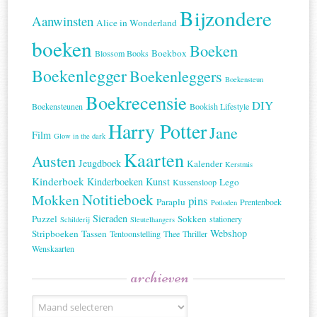
Bijzondere
Aanwinsten
Alice in Wonderland
boeken
Boeken
Boekbox
Blossom Books
Boekenlegger
Boekenleggers
Boekensteun
Boekrecensie
DIY
Boekensteunen
Bookish Lifestyle
Harry Potter
Jane
Film
Glow in the dark
Kaarten
Austen
Jeugdboek
Kalender
Kerstmis
Kinderboek
Kinderboeken
Kunst
Lego
Kussensloop
Notitieboek
Mokken
pins
Paraplu
Prentenboek
Potloden
Sieraden
Puzzel
Sokken
stationery
Schilderij
Sleutelhangers
Webshop
Stripboeken
Tassen
Tentoonstelling
Thee
Thriller
Wenskaarten
archieven
Archieven