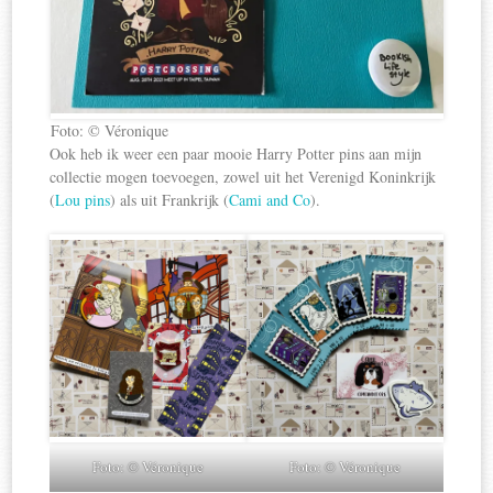
Foto: © Véronique
Ook heb ik weer een paar mooie Harry Potter pins aan mijn
collectie mogen toevoegen, zowel uit het Verenigd Koninkrijk
(
Lou pins
) als uit Frankrijk (
Cami and Co
).
Foto: © Véronique
Foto: © Véronique