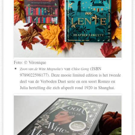
Foto: © Véronique
van
(ISBN
Zoon van de Witte Magnolia’s
Chloe Gong
9789022598177). Deze mooie limited edition is het tweede
deel van de Verboden Duet serie en een soort Romeo en
Julia hertelling die zich afspeelt rond 1920 in Shanghai.