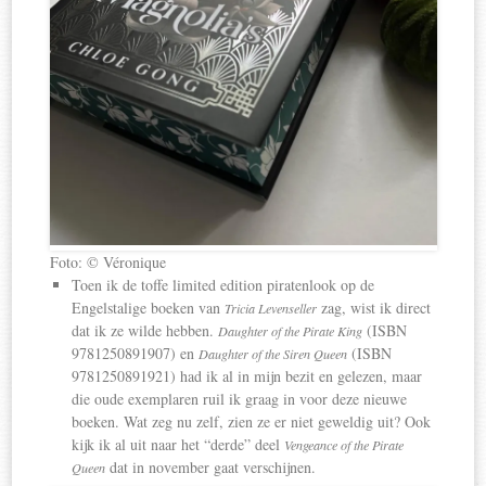
Foto: © Véronique
Toen ik de toffe limited edition piratenlook op de
Engelstalige boeken van
zag, wist ik direct
Tricia Levenseller
dat ik ze wilde hebben.
(ISBN
Daughter of the Pirate King
9781250891907) en
(ISBN
Daughter of the Siren Queen
9781250891921) had ik al in mijn bezit en gelezen, maar
die oude exemplaren ruil ik graag in voor deze nieuwe
boeken. Wat zeg nu zelf, zien ze er niet geweldig uit? Ook
kijk ik al uit naar het “derde” deel
Vengeance of the Pirate
dat in november gaat verschijnen.
Queen