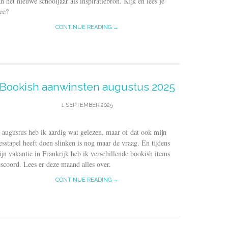
n het nieuwe schooljaar als inspiratiebron. Kijk en lees je
ee?
CONTINUE READING →
Bookish aanwinsten augustus 2025
1 SEPTEMBER 2025
 augustus heb ik aardig wat gelezen, maar of dat ook mijn
esstapel heeft doen slinken is nog maar de vraag. En tijdens
jn vakantie in Frankrijk heb ik verschillende bookish items
scoord. Lees er deze maand alles over.
CONTINUE READING →