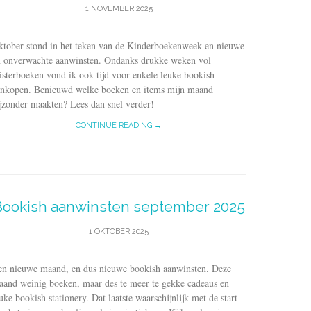
1 NOVEMBER 2025
ktober stond in het teken van de Kinderboekenweek en nieuwe
n onverwachte aanwinsten. Ondanks drukke weken vol
isterboeken vond ik ook tijd voor enkele leuke bookish
ankopen. Benieuwd welke boeken en items mijn maand
jzonder maakten? Lees dan snel verder!
CONTINUE READING →
Bookish aanwinsten september 2025
1 OKTOBER 2025
en nieuwe maand, en dus nieuwe bookish aanwinsten. Deze
and weinig boeken, maar des te meer te gekke cadeaus en
uke bookish stationery. Dat laatste waarschijnlijk met de start