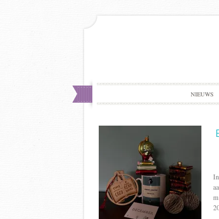
NIEUWS
In
aa
mi
20