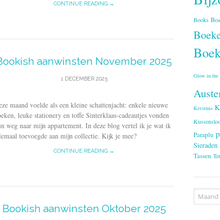
CONTINUE READING →
Bo
Books
Boeke
Boek
Bookish aanwinsten November 2025
Glow in the
1 DECEMBER 2025
Auste
ze maand voelde als een kleine schattenjacht: enkele nieuwe
K
Kerstmis
eken, leuke stationery en toffe Sinterklaas-cadeautjes vonden
Kussenslo
n weg naar mijn appartement. In deze blog vertel ik je wat ik
p
Paraplu
lemaal toevoegde aan mijn collectie. Kijk je mee?
Sieraden
CONTINUE READING →
Tassen
Te
Archieve
Bookish aanwinsten Oktober 2025