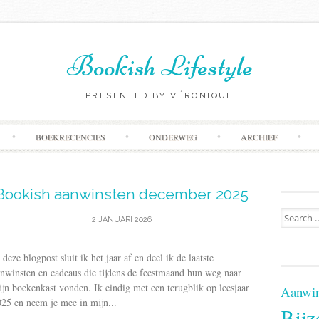
Bookish Lifestyle
PRESENTED BY VÉRONIQUE
Skip
BOEKRECENCIES
ONDERWEG
ARCHIEF
to
content
Bookish aanwinsten december 2025
Search
2 JANUARI 2026
for:
 deze blogpost sluit ik het jaar af en deel ik de laatste
nwinsten en cadeaus die tijdens de feestmaand hun weg naar
jn boekenkast vonden. Ik eindig met een terugblik op leesjaar
Aanwin
25 en neem je mee in mijn...
Bijz