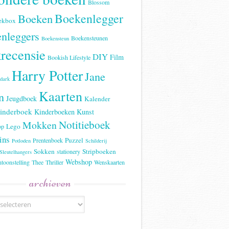
Blossom
Boekenlegger
Boeken
ekbox
nleggers
Boekensteunen
Boekensteun
recensie
DIY
Film
Bookish Lifestyle
Harry Potter
Jane
 dark
Kaarten
n
Jeugdboek
Kalender
inderboek
Kinderboeken
Kunst
Notitieboek
Mokken
Lego
op
ins
Puzzel
Prentenboek
Potloden
Schilderij
Sokken
Stripboeken
stationery
Sleutelhangers
Webshop
ntoonstelling
Thee
Thriller
Wenskaarten
archieven
n