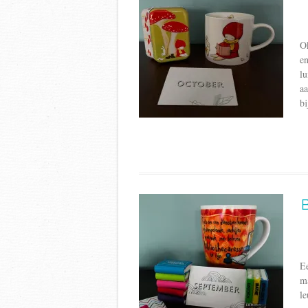
O
e
lu
a
bi
E
ma
le