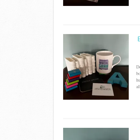
De
bo
hu
al