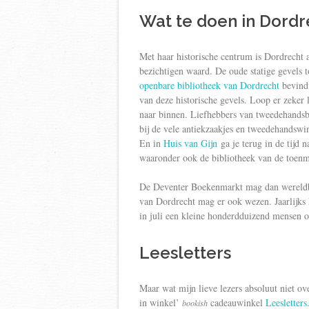
Wat te doen in Dordr
Met haar historische centrum is Dordrecht 
bezichtigen waard. De oude statige gevels t
openbare bibliotheek van Dordrecht
bevindt
van deze historische gevels. Loop er zeker l
naar binnen. Liefhebbers van tweedehands
bij de vele antiekzaakjes en tweedehandswin
En in
Huis van Gijn
ga je terug in de tijd n
waaronder ook de bibliotheek van de toenma
De Deventer Boekenmarkt mag dan wereldb
van Dordrecht mag er ook wezen. Jaarlijks
in juli een kleine honderdduizend mensen o
Leesletters
Maar wat mijn lieve lezers absoluut niet ov
in winkel’
cadeauwinkel
Leesletters
bookish