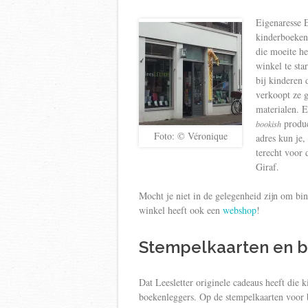
Eigenaresse 
kinderboekenu
die moeite he
winkel te sta
bij kinderen 
verkoopt ze g
materialen. E
produc
bookish
Foto: © Véronique
adres kun je,
terecht voor
Giraf.
Mocht je niet in de gelegenheid zijn om bi
winkel heeft ook een
webshop
!
Stempelkaarten en 
Dat Leesletter originele cadeaus heeft die 
boekenleggers. Op de stempelkaarten voor