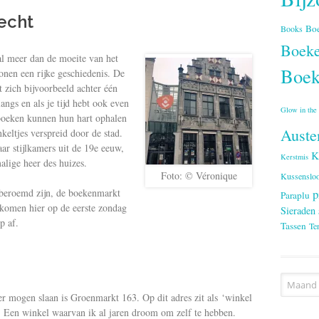
echt
Bo
Books
Boeke
al meer dan de moeite van het
Boek
onen een rijke geschiedenis. De
 zich bijvoorbeeld achter één
angs en als je tijd hebt ook even
Glow in the
boeken kunnen hun hart ophalen
Auste
keltjes verspreid door de stad.
aar stijlkamers uit de 19e eeuw,
K
Kerstmis
lige heer des huizes.
Foto: © Véronique
Kussenslo
p
eroemd zijn, de boekenmarkt
Paraplu
 komen hier op de eerste zondag
Sieraden
p af.
Tassen
Te
Archieve
er mogen slaan is Groenmarkt 163. Op dit adres zit als ‘winkel
. Een winkel waarvan ik al jaren droom om zelf te hebben.