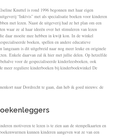
Elseline Knuttel is rond 1996 begonnen met haar eigen
itgeverij “Inktvis” met als specialisatie boeken voor kinderen
bben met lezen. Naast de uitgeverij had ze het plan om een
rten waar ze al haar ideeën over het stimuleren van lezen
die daar moeite mee hebben in kwijt kon. In de winkel
especialiseerde boeken, spellen en andere educatieve
n langzaam is dit uitgebreid naar nog meer leuke en originele
ten. Enkele daarvan zal ik hier met jullie delen. Op hetzelfde
 behalve voor de gespecialiseerde kinderleesboeken, ook
 de meer reguliere kinderboeken bij kinderboekwinkel De
nnenkort naar Dordrecht te gaan, dan heb ik goed nieuws: de
boekenleggers
kinderen motiveren te lezen is te zien aan de stempelkaarten en
 boekenwurmen kunnen kinderen aangeven wat ze van een