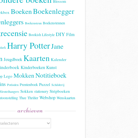
Blossom
Boekenlegger
Boeken
ekbox
nleggers
Boekensteunen
Boekensteun
recensie
DIY
Film
Bookish Lifestyle
Harry Potter
Jane
 dark
Kaarten
n
Jeugdboek
Kalender
inderboek
Kinderboeken
Kunst
Notitieboek
Mokken
Lego
op
ins
Puzzel
Prentenboek
Potloden
Schilderij
Sokken
Stripboeken
stationery
Sleutelhangers
Webshop
ntoonstelling
Thee
Thriller
Wenskaarten
archieven
n