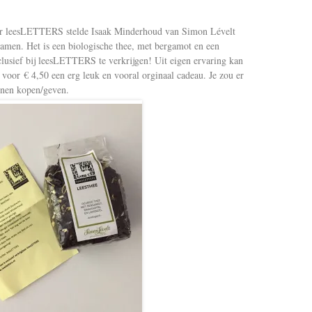
or leesLETTERS stelde Isaak Minderhoud van Simon Lévelt
samen. Het is een biologische thee, met bergamot en een
xclusief bij leesLETTERS te verkrijgen! Uit eigen ervaring kan
 voor € 4,50 een erg leuk en vooral orginaal cadeau. Je zou er
nnen kopen/geven.