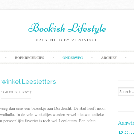
Bookish Lifestyle
PRESENTED BY VÉRONIQUE
Skip
BOEKRECENCIES
ONDERWEG
ARCHIEF
to
content
 winkel Leesletters
Search
11 AUGUSTUS 2017
for:
rweeg dan eens een bezoekje aan Dordrecht. De stad heeft mooi
kwalhalla. In de vele winkeltjes worden zowel nieuwe, antieke
persoonlijke favoriet is toch wel Leesletters. Een echte
Aanwin
Bijz