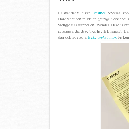
En wat dacht je van
Leesthee
. Speciaal vo
Dordrecht een milde en geurige ‘leesthee’ 
vleugje sinaasappel en lavendel. Deze is e
ik zeggen dat deze thee heerlijk smaakt. En
dan ook nog zo’n
leuke
mok
bij ku
bookish