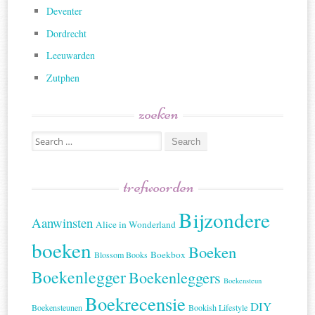
Deventer
Dordrecht
Leeuwarden
Zutphen
zoeken
Search
for:
trefwoorden
Bijzondere
Aanwinsten
Alice in Wonderland
boeken
Boeken
Boekbox
Blossom Books
Boekenlegger
Boekenleggers
Boekensteun
Boekrecensie
DIY
Boekensteunen
Bookish Lifestyle