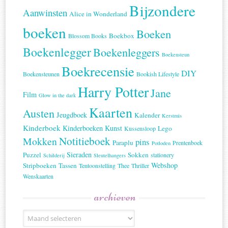
Bijzondere
Aanwinsten
Alice in Wonderland
boeken
Boeken
Boekbox
Blossom Books
Boekenlegger
Boekenleggers
Boekensteun
Boekrecensie
DIY
Boekensteunen
Bookish Lifestyle
Harry Potter
Jane
Film
Glow in the dark
Kaarten
Austen
Jeugdboek
Kalender
Kerstmis
Kinderboek
Kinderboeken
Kunst
Lego
Kussensloop
Notitieboek
Mokken
pins
Paraplu
Prentenboek
Potloden
Sieraden
Puzzel
Sokken
stationery
Schilderij
Sleutelhangers
Webshop
Stripboeken
Tassen
Tentoonstelling
Thee
Thriller
Wenskaarten
archieven
Archieven