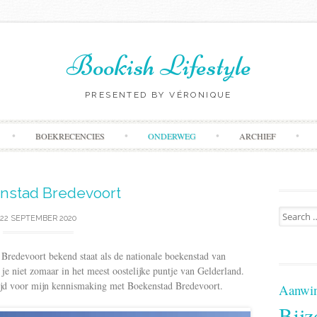
Bookish Lifestyle
PRESENTED BY VÉRONIQUE
Skip
BOEKRECENCIES
ONDERWEG
ARCHIEF
to
content
nstad Bredevoort
Search
22 SEPTEMBER 2020
for:
 Bredevoort bekend staat als de nationale boekenstad van
e niet zomaar in het meest oostelijke puntje van Gelderland.
tijd voor mijn kennismaking met Boekenstad Bredevoort.
Aanwin
Bijz