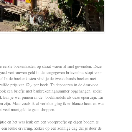
e eerste boekenkasten op straat waren al snel gevonden. Deze
 goed vertrouwen geld in de aangegeven brievenbus stopt voor
pe! In de boekenkasten vind je de tweedehands boeken met
zelfde prijs van €2,- per boek. Te deponeren in de daarvoor
 ook een briefje met bankrekeningnummer opgehangen, zodat
jk kun je wel pinnen in de boekhandels als deze open zijn. En
n zijn. Maar zoals ik al vertelde ging ik er blanco heen en was
et veel muntgeld te gaan shoppen.
ijstje en het was leuk om een voorproefje op eigen bodem te
 een leuke ervaring. Zeker op een zonnige dag dat je door de