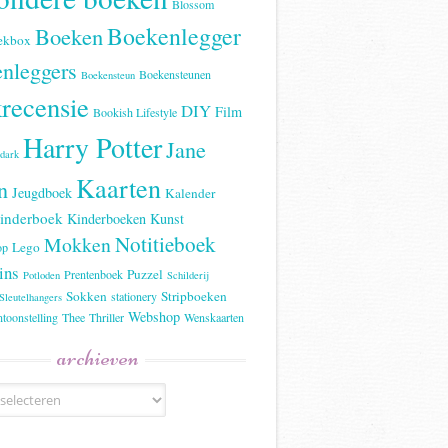
Blossom
Boekenlegger
Boeken
ekbox
nleggers
Boekensteunen
Boekensteun
recensie
DIY
Film
Bookish Lifestyle
Harry Potter
Jane
 dark
Kaarten
n
Jeugdboek
Kalender
inderboek
Kinderboeken
Kunst
Notitieboek
Mokken
Lego
op
ins
Puzzel
Prentenboek
Potloden
Schilderij
Sokken
Stripboeken
stationery
Sleutelhangers
Webshop
ntoonstelling
Thee
Thriller
Wenskaarten
archieven
n