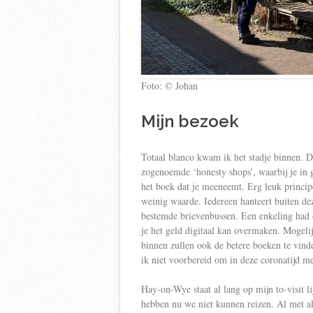
Foto: © Johan
Mijn bezoek
Totaal blanco kwam ik het stadje binnen. D
zogenoemde ‘honesty shops’, waarbij je in
het boek dat je meeneemt. Erg leuk princi
weinig waarde. Iedereen hanteert buiten de
bestemde brievenbussen. Een enkeling had
je het geld digitaal kan overmaken. Mogeli
binnen zullen ook de betere boeken te vinde
ik niet voorbereid om in deze coronatijd m
Hay-on-Wye staat al lang op mijn to-visit l
hebben nu we niet kunnen reizen. Al met al