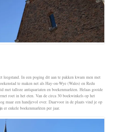
t leegstand. In een poging dit aan te pakken kwam men met
boekenstad te maken net als Hay-on-Wye (Wales) en Redu
eid met talloze antiquariaten en boekenmarkten. Helaas gooide
rnet roet in het eten. Van de circa 30 boekwinkels op het
nog maar een handjevol over. Daarvoor in de plaats vind je op
ijn er enkele boekenmarkten per jaar.