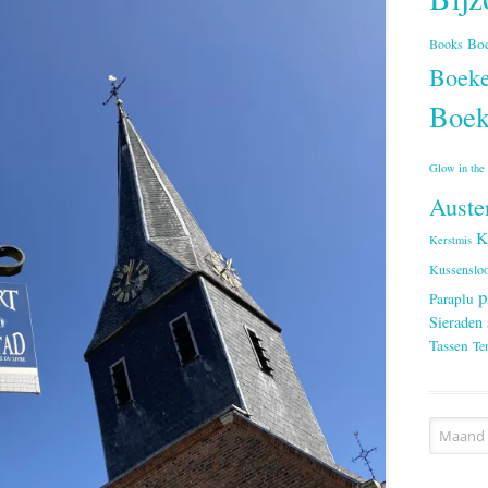
Bo
Books
Boeke
Boek
Glow in the
Auste
K
Kerstmis
Kussenslo
p
Paraplu
Sieraden
Tassen
Te
Archieve